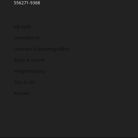
556271-9368
Vår butik
Leverantörer
Leverans & betalningsvillkor
Byten & returer
Integritetspolicy
Tips & råd
Kontakt