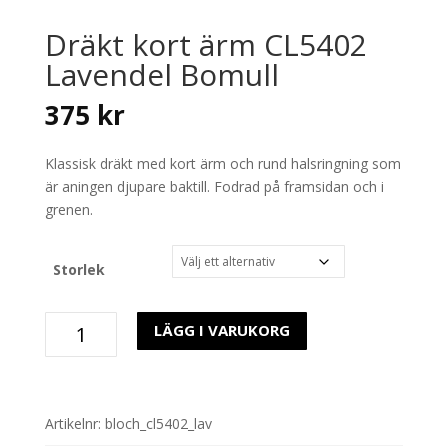
Dräkt kort ärm CL5402
Lavendel Bomull
375
kr
Klassisk dräkt med kort ärm och rund halsringning som
är aningen djupare baktill. Fodrad på framsidan och i
grenen.
Storlek
Dräkt
LÄGG I VARUKORG
kort
ärm
CL5402
Lavendel
Artikelnr:
bloch_cl5402_lav
Bomull