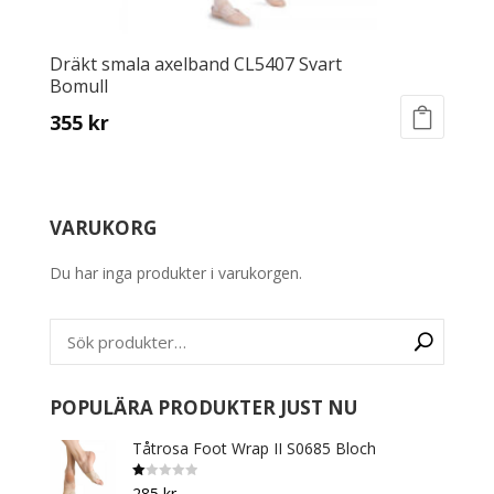
Dräkt smala axelband CL5407 Svart
Bomull
355
kr
This
product
has
VARUKORG
multiple
variants.
Du har inga produkter i varukorgen.
The
options
may
be
chosen
on
POPULÄRA PRODUKTER JUST NU
the
Tåtrosa Foot Wrap II S0685 Bloch
product
page
B
285
kr