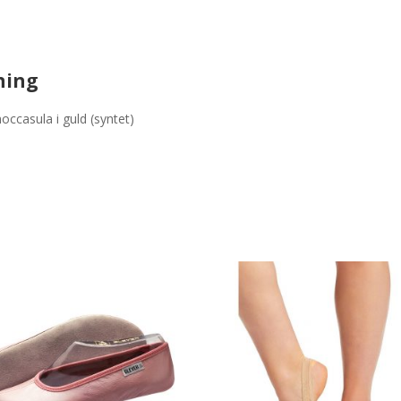
ning
ccasula i guld (syntet)