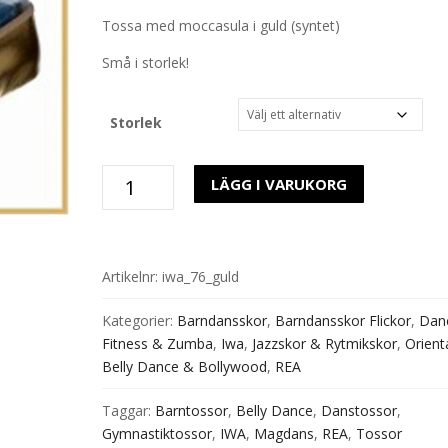
was:
is:
Tossa med moccasula i guld (syntet)
195 kr.
98 kr.
Små i storlek!
Storlek
Tossa
LÄGG I VARUKORG
Moccasula
IWA
/Bleyer
Guld
Artikelnr:
iwa_76_guld
mängd
Kategorier:
Barndansskor
,
Barndansskor Flickor
,
Dan
Fitness & Zumba
,
Iwa
,
Jazzskor & Rytmikskor
,
Orienta
Belly Dance & Bollywood
,
REA
Taggar:
Barntossor
,
Belly Dance
,
Danstossor
,
Gymnastiktossor
,
IWA
,
Magdans
,
REA
,
Tossor