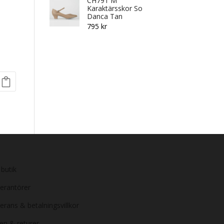
CH791 M
Karaktärsskor So
Danca Tan
795
kr
 butik
erantörer
erans & betalningsvillkor
en & returer