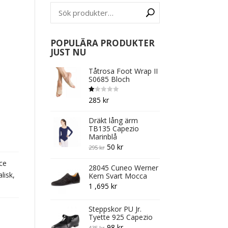
POPULÄRA PRODUKTER
JUST NU
Tåtrosa Foot Wrap II
S0685 Bloch
B
285
kr
et
y
g
Dräkt lång ärm
s
att
TB135 Capezio
1.
Marinblå
0
0
Original
Current
50
kr
295
kr
av
5
price
price
ce
28045 Cuneo Werner
was:
is:
lisk,
Kern Svart Mocca
295 kr.
50 kr.
1 ,695
kr
Steppskor PU Jr.
Tyette 925 Capezio
Original
Current
98
kr
435
kr