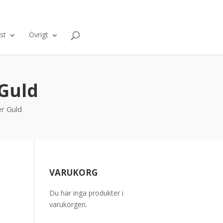
ntakt
Om oss
Varukorg
0 Objekt
st
Övrigt
 Guld
r Guld
VARUKORG
Du har inga produkter i
varukorgen.