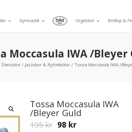
Ko
der
Gymnastik
Orgelskor
Bröllop & Fe
a Moccasula IWA /Bleyer
/
Dansskor
/
Jazzskor & Rytmikskor
/ Tossa Moccasula IWA /Bleye
Tossa Moccasula IWA
/Bleyer Guld
Original
Current
195
kr
98
kr
price
price