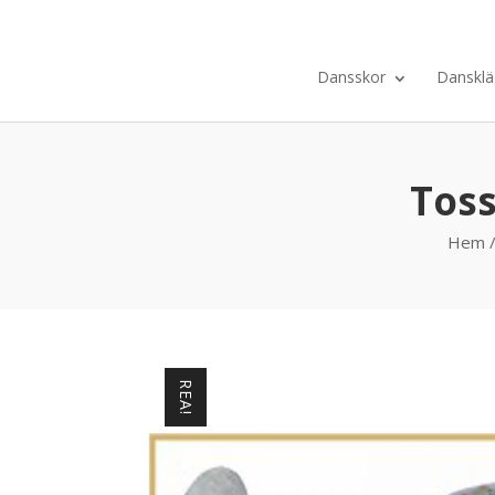
Dansskor
Dansklä
Toss
Hem
REA!