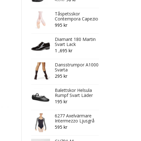
price
price
Tåspetsskor
was:
is:
Contempora Capezio
435 kr.
98 kr.
995
kr
Diamant 180 Martin
Svart Lack
1 ,695
kr
Dansstrumpor A1000
Svarta
295
kr
Balettskor Helsula
Rumpf Svart Läder
195
kr
6277 Axelvärmare
Intermezzo Ljusgrå
595
kr