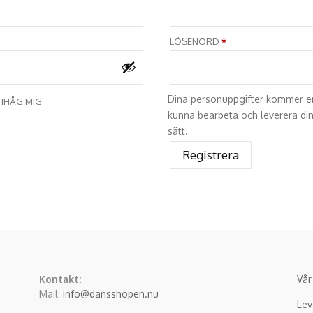
T
OBLIGATORISKT
LÖSENORD
*
Dina personuppgifter kommer en
IHÅG MIG
kunna bearbeta och leverera din
sätt.
Registrera
Kontakt:
Vår
Mail:
info@dansshopen.nu
Lev