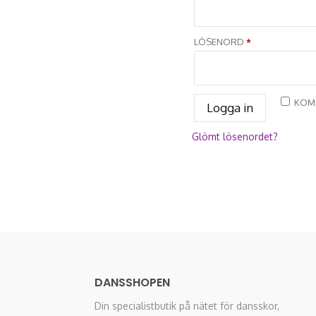
OBLIGATORISK
LÖSENORD
*
KOM 
Logga in
Glömt lösenordet?
DANSSHOPEN
Din specialistbutik på nätet för dansskor,