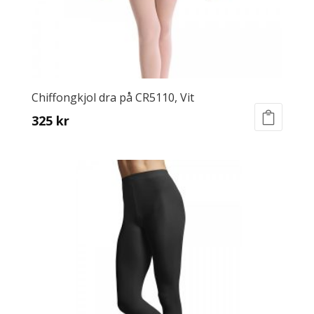
Chiffongkjol dra på CR5110, Vit
325
kr
This
product
has
multiple
variants.
The
options
may
be
chosen
on