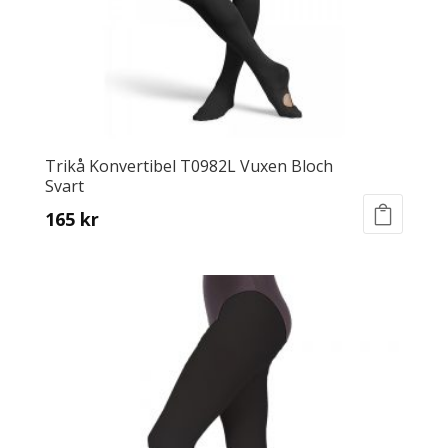
the
product
page
Trikå Konvertibel T0982L Vuxen Bloch
Svart
165
kr
This
product
has
multiple
variants.
The
options
may
be