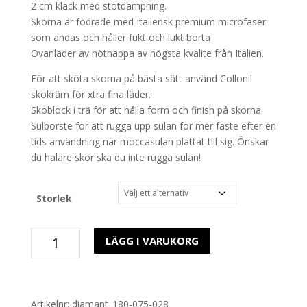
2 cm klack med stötdämpning.
Skorna är fodrade med Itailensk premium microfaser
som andas och håller fukt och lukt borta
Ovanläder av nötnappa av högsta kvalite från Italien.
För att sköta skorna på bästa sätt använd Collonil
skokräm för xtra fina läder.
Skoblock i trä för att hålla form och finish på skorna.
Sulborste för att rugga upp sulan för mer fäste efter en
tids användning när moccasulan plattat till sig. Önskar
du halare skor ska du inte rugga sulan!
Storlek
Diamant
LÄGG I VARUKORG
180
Martin
mängd
Artikelnr:
diamant_180-075-028