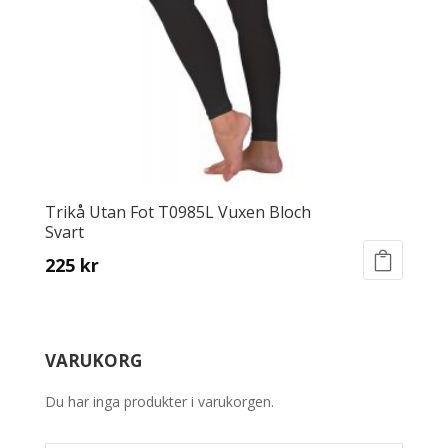
chosen
on
the
product
page
Trikå Utan Fot T0985L Vuxen Bloch
Svart
225
kr
This
product
has
VARUKORG
multiple
variants.
Du har inga produkter i varukorgen.
The
options