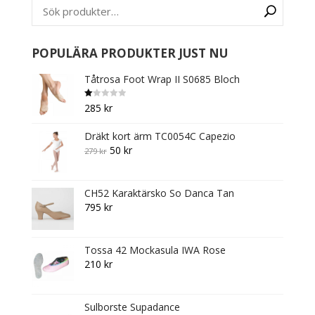
may
be
chosen
on
POPULÄRA PRODUKTER JUST NU
the
Tåtrosa Foot Wrap II S0685 Bloch
product
page
B
285
kr
et
y
g
Dräkt kort ärm TC0054C Capezio
s
att
Original
Current
50
kr
279
kr
1.
0
price
price
0
av
was:
is:
5
CH52 Karaktärsko So Danca Tan
279 kr.
50 kr.
795
kr
Tossa 42 Mockasula IWA Rose
210
kr
Sulborste Supadance