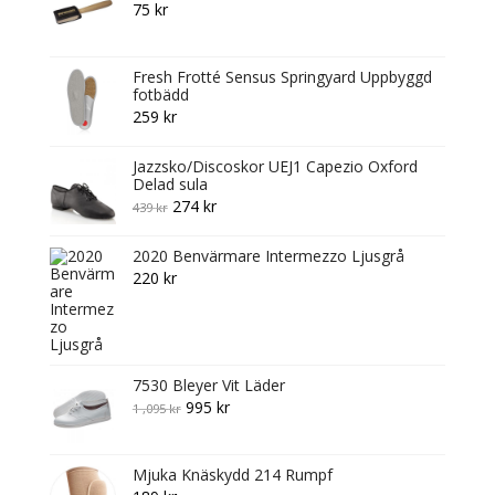
75
kr
Fresh Frotté Sensus Springyard Uppbyggd
fotbädd
259
kr
Jazzsko/Discoskor UEJ1 Capezio Oxford
Delad sula
Original
Current
274
kr
439
kr
price
price
2020 Benvärmare Intermezzo Ljusgrå
was:
is:
220
kr
439 kr.
274 kr.
7530 Bleyer Vit Läder
Original
Current
995
kr
1 ,095
kr
price
price
was:
is:
Mjuka Knäskydd 214 Rumpf
1
995 kr.