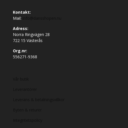
Kontakt:
Mail:
info@dansshopen.nu
Adress:
Norra Ringvägen 28
722 15 Västerås
Org.nr:
556271-9368
Vår butik
Leverantörer
Leverans & betalningsvillkor
Byten & returer
Integritetspolicy