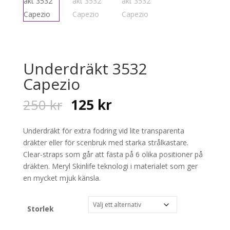
Underdräkt 3532
Capezio
Original
Current
250
kr
125
kr
price
price
was:
is:
Underdräkt för extra fodring vid lite transparenta
250 kr.
125 kr.
dräkter eller för scenbruk med starka strålkastare.
Clear-straps som går att fästa på 6 olika positioner på
dräkten. Meryl Skinlife teknologi i materialet som ger
en mycket mjuk känsla.
Storlek