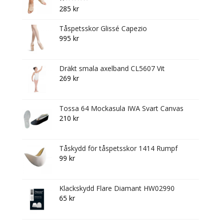
page
B
285
kr
et
y
g
Tåspetsskor Glissé Capezio
s
att
995
kr
1.
0
0
av
5
Dräkt smala axelband CL5607 Vit
269
kr
Tossa 64 Mockasula IWA Svart Canvas
210
kr
Tåskydd för tåspetsskor 1414 Rumpf
99
kr
Klackskydd Flare Diamant HW02990
65
kr