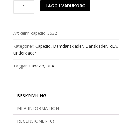
Underdräkt
LÄGG I VARUKORG
3532
Capezio
mängd
Artikelnr:
capezio_3532
Kategorier:
Capezio
,
Damdanskläder
,
Danskläder
,
REA
,
Underkläder
Taggar:
Capezio
,
REA
BESKRIVNING
MER INFORMATION
RECENSIONER (0)