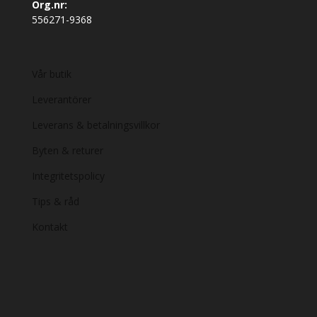
Org.nr:
556271-9368
Vår butik
Leverantörer
Leverans & betalningsvillkor
Byten & returer
Integritetspolicy
Tips & råd
Kontakt