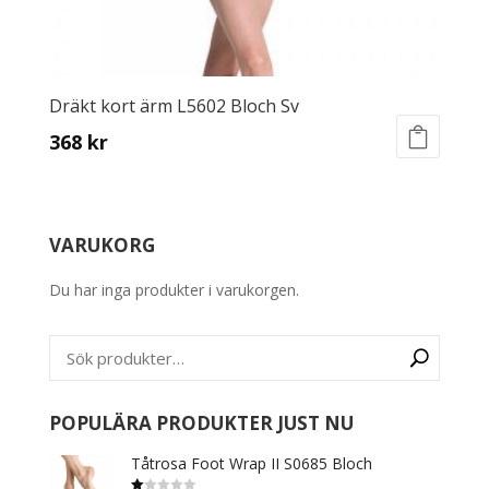
Dräkt kort ärm L5602 Bloch Sv
368
kr
This
product
has
VARUKORG
multiple
variants.
Du har inga produkter i varukorgen.
The
options
may
be
chosen
on
POPULÄRA PRODUKTER JUST NU
the
Tåtrosa Foot Wrap II S0685 Bloch
product