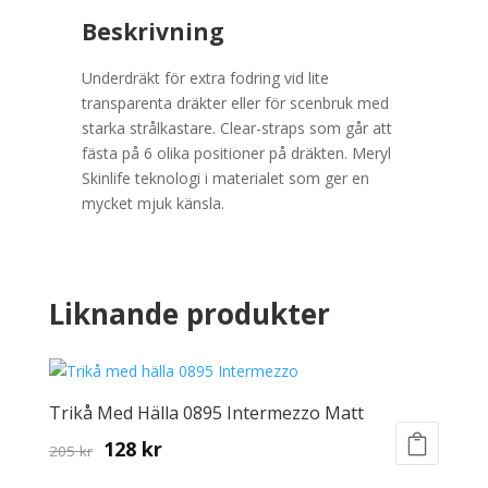
Beskrivning
Underdräkt för extra fodring vid lite
transparenta dräkter eller för scenbruk med
starka strålkastare. Clear-straps som går att
fästa på 6 olika positioner på dräkten. Meryl
Skinlife teknologi i materialet som ger en
mycket mjuk känsla.
Liknande produkter
Trikå Med Hälla 0895 Intermezzo Matt
Original
Current
128
kr
205
kr
This
price
price