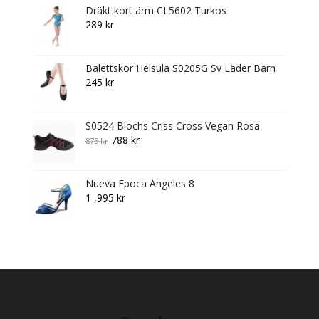
Dräkt kort ärm CL5602 Turkos
289
kr
Balettskor Helsula S0205G Sv Läder Barn
245
kr
S0524 Blochs Criss Cross Vegan Rosa
Original
Current
788
kr
875
kr
price
price
was:
is:
Nueva Epoca Angeles 8
875 kr.
788 kr.
1 ,995
kr