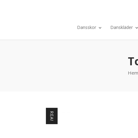
Dansskor
Danskläder
T
He
REA!