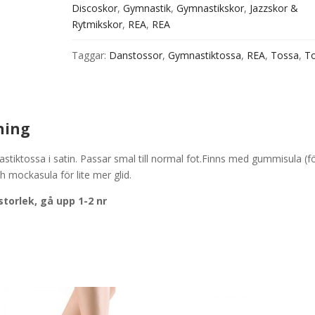
Discoskor
,
Gymnastik
,
Gymnastikskor
,
Jazzskor &
Rytmikskor
,
REA
,
REA
Taggar:
Danstossor
,
Gymnastiktossa
,
REA
,
Tossa
,
To
ning
tiktossa i satin. Passar smal till normal fot.Finns med gummisula (f
h mockasula för lite mer glid.
 storlek, gå upp 1-2 nr