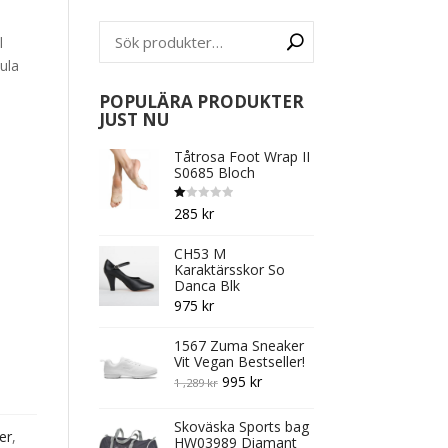
l
ula
POPULÄRA PRODUKTER
JUST NU
Tåtrosa Foot Wrap II
S0685 Bloch
B
285
kr
et
y
g
CH53 M
s
att
Karaktärsskor So
1.
Danca Blk
0
0
975
kr
av
5
1567 Zuma Sneaker
Vit Vegan Bestseller!
Original
Current
995
kr
1 ,289
kr
price
price
Skoväska Sports bag
was:
is:
er
,
HW03989 Diamant