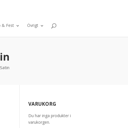
ntakt
Om oss
Varukorg
0 Objekt
p & Fest
Övrigt
in
Satin
a
VARUKORG
Du har inga produkter i
varukorgen.