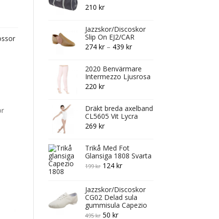
1
995 kr.
210
kr
,289 kr.
Jazzskor/Discoskor
Slip On EJ2/CAR
ssor
Price
274
kr
–
439
kr
range:
2020 Benvärmare
274 kr
Intermezzo Ljusrosa
through
220
kr
439 kr
Dräkt breda axelband
ör
CL5605 Vit Lycra
269
kr
Trikå Med Fot
Glansiga 1808 Svarta
Original
Current
124
kr
199
kr
price
price
was:
is:
Jazzskor/Discoskor
CG02 Delad sula
199 kr.
124 kr.
gummisula Capezio
Original
Current
50
kr
495
kr