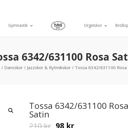
Ko
Gymnastik
Orgelskor
Bröllo
ossa 6342/631100 Rosa Sat
m
/
Dansskor
/
Jazzskor & Rytmikskor
/ Tossa 6342/631100 Rosa 
Tossa 6342/631100 Ros
Satin
Original
Current
210
kr
98
kr