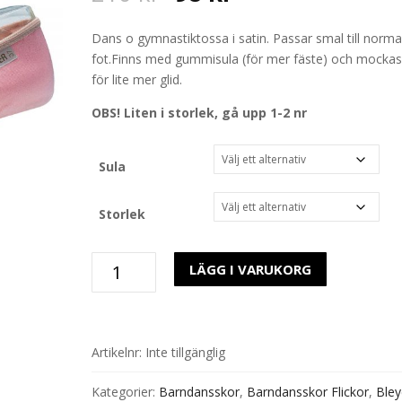
price
price
was:
is:
Dans o gymnastiktossa i satin. Passar smal till norma
210 kr.
98 kr.
fot.Finns med gummisula (för mer fäste) och mockas
för lite mer glid.
OBS! Liten i storlek, gå upp 1-2 nr
Sula
Storlek
Tossa
LÄGG I VARUKORG
6342/631100
Rosa
Satin
mängd
Artikelnr:
Inte tillgänglig
Kategorier:
Barndansskor
,
Barndansskor Flickor
,
Bley