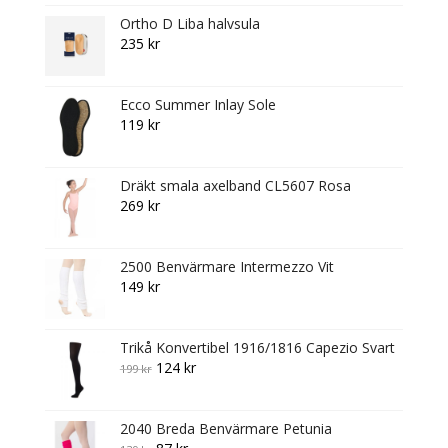
Ortho D Liba halvsula
235
kr
Ecco Summer Inlay Sole
119
kr
Dräkt smala axelband CL5607 Rosa
269
kr
2500 Benvärmare Intermezzo Vit
149
kr
Trikå Konvertibel 1916/1816 Capezio Svart
Original
Current
124
kr
199
kr
price
price
was:
is:
2040 Breda Benvärmare Petunia
199 kr.
124 kr.
Original
Current