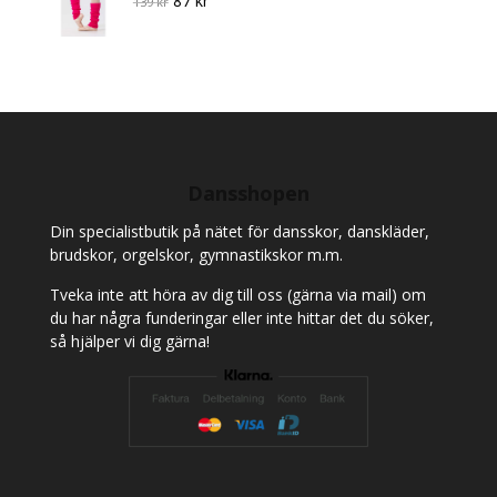
87
kr
139
kr
price
price
was:
is:
139 kr.
87 kr.
Dansshopen
Din specialistbutik på nätet för dansskor, danskläder,
brudskor, orgelskor, gymnastikskor m.m.
Tveka inte att höra av dig till oss (gärna via mail) om
du har några funderingar eller inte hittar det du söker,
så hjälper vi dig gärna!