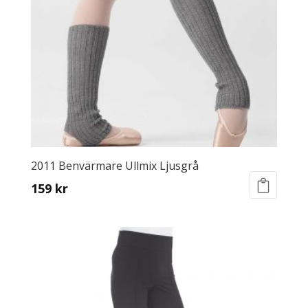
be
chosen
on
the
product
page
2011 Benvärmare Ullmix Ljusgrå
159
kr