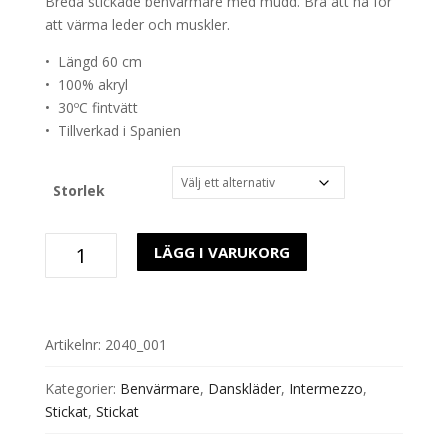
Breda stickade benvärmare med mudd. Bra att ha för
att värma leder och muskler.
• Längd 60 cm
• 100% akryl
• 30ºC fintvätt
• Tillverkad i Spanien
Storlek
2040
LÄGG I VARUKORG
Breda
Benvärmare
Vita
mängd
Artikelnr:
2040_001
Kategorier:
Benvärmare
,
Danskläder
,
Intermezzo
,
Stickat
,
Stickat