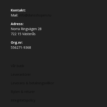
Kontakt:
Mail:
info@dansshopen.nu
Adress:
Norra Ringvägen 28
722 15 Västerås
Org.nr:
556271-9368
Vår butik
Leverantörer
Leverans & betalningsvillkor
Byten & returer
Integritetspolicy