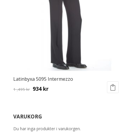
Latinbyxa 5095 Intermezzo
Original
Current
934
kr
1 ,495
kr
This
price
price
product
was:
is:
has
1
934 kr.
VARUKORG
multiple
,495 kr.
variants.
Du har inga produkter i varukorgen.
The