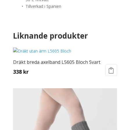
• Tillverkad i Spanien
Liknande produkter
Dräkt breda axelband L5605 Bloch Svart
338
kr
This
product
has
multiple
variants.
The
options
may