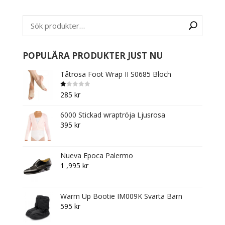
options
may
be
chosen
on
POPULÄRA PRODUKTER JUST NU
the
Tåtrosa Foot Wrap II S0685 Bloch
product
page
B
285
kr
et
y
g
6000 Stickad wraptröja Ljusrosa
s
att
395
kr
1.
0
0
av
5
Nueva Epoca Palermo
1 ,995
kr
Warm Up Bootie IM009K Svarta Barn
595
kr