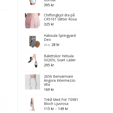
395
kr
Chiffongkjol dra på
CR5161 Glitter Rosa
325
kr
Halvsula Springyard
Deo
Original
Current
28
kr
45
kr
price
price
Balettskor Helsula
was:
is:
S0205L Svart Läder
45 kr.
28 kr.
295
kr
2656 Benvärmare
Angora Intermezzo
Vita
169
kr
Trikå Med Fot T0981
Bloch Ljusrosa
Price
115
kr
–
149
kr