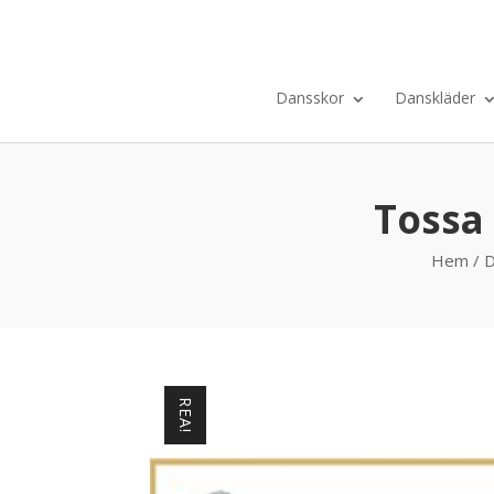
Dansskor
Danskläder
Tossa 
Hem
/
D
REA!