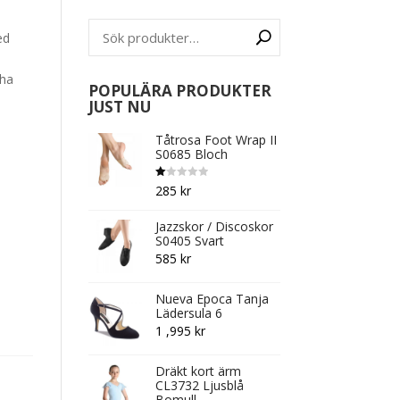
ed
 ha
POPULÄRA PRODUKTER
JUST NU
Tåtrosa Foot Wrap II
S0685 Bloch
B
285
kr
et
y
g
Jazzskor / Discoskor
s
att
S0405 Svart
1.
0
585
kr
0
av
5
Nueva Epoca Tanja
Lädersula 6
1 ,995
kr
Dräkt kort ärm
CL3732 Ljusblå
Bomull