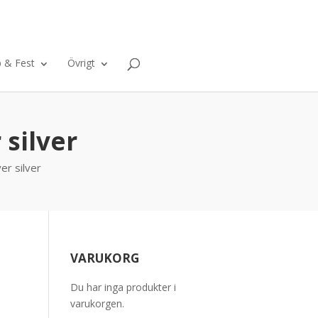
ntakt
Om oss
Varukorg
0 Objekt
p & Fest
Övrigt
 silver
r silver
VARUKORG
Du har inga produkter i
varukorgen.