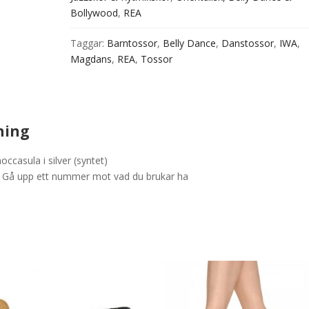
Bollywood
,
REA
Taggar:
Barntossor
,
Belly Dance
,
Danstossor
,
IWA
,
Magdans
,
REA
,
Tossor
ning
casula i silver (syntet)
k! Gå upp ett nummer mot vad du brukar ha