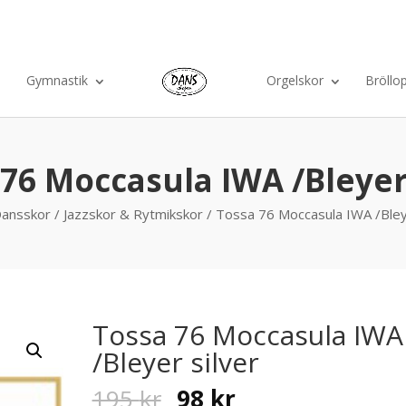
Ko
Gymnastik
Orgelskor
Bröllo
76 Moccasula IWA /Bleyer
ansskor
/
Jazzskor & Rytmikskor
/ Tossa 76 Moccasula IWA /Bleye
Tossa 76 Moccasula IWA
/Bleyer silver
Original
Current
195
kr
98
kr