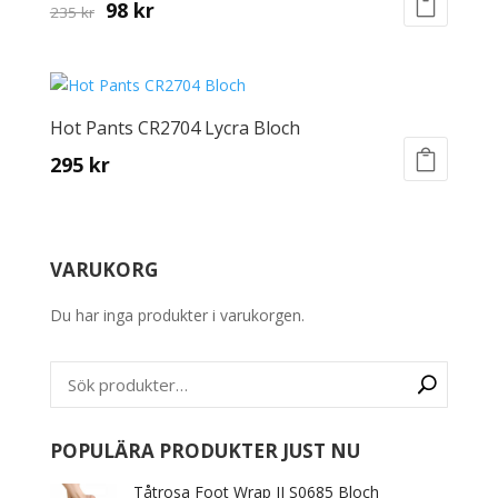
Original
Current
98
kr
235
kr
This
price
price
product
was:
is:
has
235 kr.
98 kr.
multiple
Hot Pants CR2704 Lycra Bloch
variants.
295
kr
The
options
This
may
product
be
has
VARUKORG
chosen
multiple
on
variants.
Du har inga produkter i varukorgen.
the
The
product
options
page
may
be
chosen
on
POPULÄRA PRODUKTER JUST NU
the
Tåtrosa Foot Wrap II S0685 Bloch