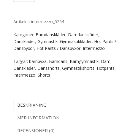
Shorts
5264
Intermezzo
Artikelnr:
intermezzo_5264
Supplex
mängd
Kategorier:
Barndanskläder
,
Damdanskläder
,
Danskläder
,
Gymnastik
,
Gymnastikkläder
,
Hot Pants /
Dansbyxor
,
Hot Pants / Dansbyxor
,
Intermezzo
Taggar:
barnbyxa
,
Barndans
,
Barngymnastik
,
Dam
,
Danskläder
,
Dansshorts
,
Gymnastikshorts
,
Hotpants
,
Intermezzo
,
Shorts
BESKRIVNING
MER INFORMATION
RECENSIONER (0)