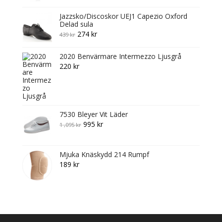
Jazzsko/Discoskor UEJ1 Capezio Oxford
Delad sula
Original
Current
274
kr
439
kr
price
price
2020 Benvärmare Intermezzo Ljusgrå
was:
is:
220
kr
439 kr.
274 kr.
7530 Bleyer Vit Läder
Original
Current
995
kr
1 ,095
kr
price
price
was:
is:
Mjuka Knäskydd 214 Rumpf
1
995 kr.
189
kr
,095 kr.