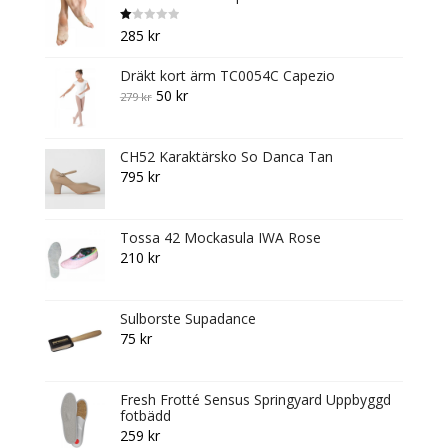
product
page
B
285
kr
et
y
g
Dräkt kort ärm TC0054C Capezio
s
att
Original
Current
50
kr
279
kr
1.
0
price
price
0
av
was:
is:
5
CH52 Karaktärsko So Danca Tan
279 kr.
50 kr.
795
kr
Tossa 42 Mockasula IWA Rose
210
kr
Sulborste Supadance
75
kr
Fresh Frotté Sensus Springyard Uppbyggd
fotbädd
259
kr