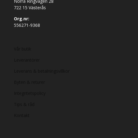
Norra Ringvägen 28
722 15 Västerås
Org.nr:
556271-9368
Vår butik
Leverantörer
Leverans & betalningsvillkor
Byten & returer
Integritetspolicy
Tips & råd
Kontakt