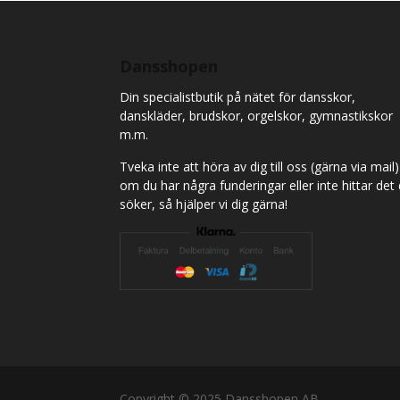
variants.
varian
The
The
options
optio
Dansshopen
may
may
Din specialistbutik på nätet för dansskor,
be
be
danskläder, brudskor, orgelskor, gymnastikskor
chosen
chose
m.m.
on
on
the
the
Tveka inte att höra av dig till oss (gärna via mail)
product
produ
om du har några funderingar eller inte hittar det
page
page
söker, så hjälper vi dig gärna!
Copyright © 2025 Dansshopen AB