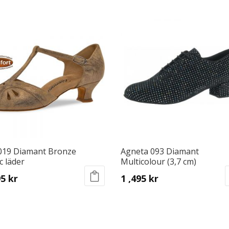
 019 Diamant Bronze
Agneta 093 Diamant
c läder
Multicolour (3,7 cm)
95
kr
1 ,495
kr
This
ct
product
has
le
multiple