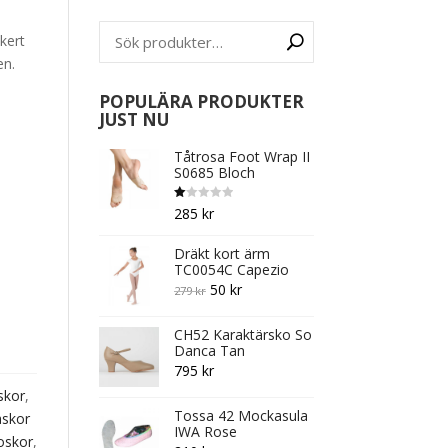
kert
en.
POPULÄRA PRODUKTER
JUST NU
Tåtrosa Foot Wrap II
S0685 Bloch
B
285
kr
et
y
g
Dräkt kort ärm
s
att
TC0054C Capezio
1.
Original
Current
0
50
kr
279
kr
0
av
price
price
5
CH52 Karaktärsko So
was:
is:
Danca Tan
279 kr.
50 kr.
795
kr
skor
,
Tossa 42 Mockasula
askor
IWA Rose
oskor
,