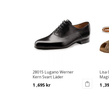
28015 Lugano Werner
Lisa
Kern Svart Läder
Magi
1 ,695
kr
1 ,3
This
This
product
produ
has
has
multiple
multip