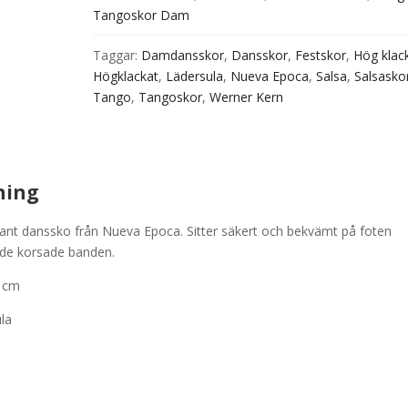
Tangoskor Dam
Taggar:
Damdansskor
,
Dansskor
,
Festskor
,
Hög klac
Högklackat
,
Lädersula
,
Nueva Epoca
,
Salsa
,
Salsasko
Tango
,
Tangoskor
,
Werner Kern
ning
gant danssko från Nueva Epoca. Sitter säkert och bekvämt på foten
 de korsade banden.
 cm
la