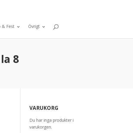
ntakt
Om oss
Varukorg
0 Objekt
p & Fest
Övrigt
la 8
VARUKORG
Du har inga produkter i
varukorgen.