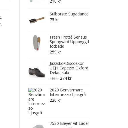
210
kr
Sulborste Supadance
k
,
75
kr
r
,
Fresh Frotté Sensus
Springyard Uppbyggd
fotbädd
259
kr
Jazzsko/Discoskor
UEJ1 Capezio Oxford
Delad sula
Original
Current
274
kr
439
kr
price
price
2020 Benvärmare
was:
is:
Intermezzo Ljusgrå
439 kr.
274 kr.
220
kr
7530 Bleyer Vit Läder