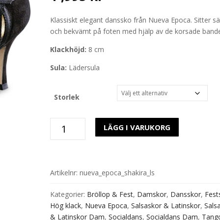
Klassiskt elegant danssko från Nueva Epoca. Sitter sä
och bekvämt på foten med hjälp av de korsade band
Klackhöjd:
8 cm
Sula:
Lädersula
Storlek
Nueva
LÄGG I VARUKORG
Epoca
Shakira
lädersula
8
Artikelnr:
nueva_epoca_shakira_ls
mängd
Kategorier:
Bröllop & Fest
,
Damskor
,
Dansskor
,
Fest
Hög klack
,
Nueva Epoca
,
Salsaskor & Latinskor
,
Sals
& Latinskor Dam
,
Socialdans
,
Socialdans Dam
,
Tang