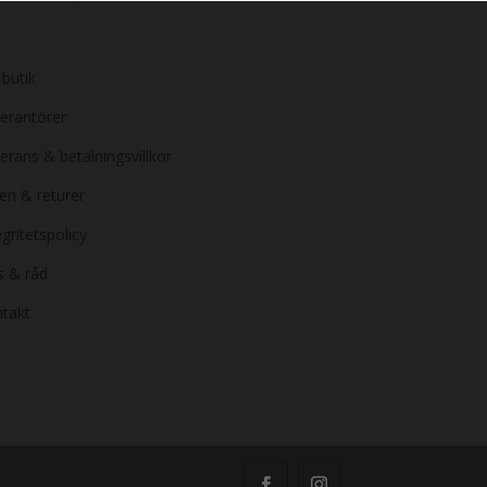
 butik
erantörer
erans & betalningsvillkor
en & returer
egritetspolicy
s & råd
takt