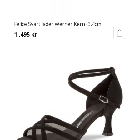
Felice Svart läder Werner Kern (3,4cm)
1 ,495
kr
This
product
has
multiple
variants.
The
options
may
be
chosen
on
the
product
page