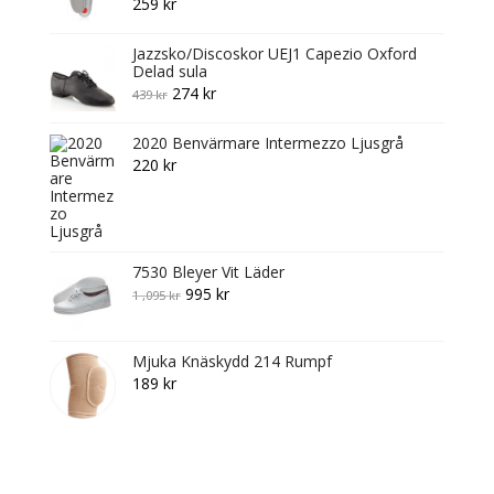
259
kr
Jazzsko/Discoskor UEJ1 Capezio Oxford
Delad sula
Original
Current
274
kr
439
kr
price
price
2020 Benvärmare Intermezzo Ljusgrå
was:
is:
220
kr
439 kr.
274 kr.
7530 Bleyer Vit Läder
Original
Current
995
kr
1 ,095
kr
price
price
was:
is:
Mjuka Knäskydd 214 Rumpf
1
995 kr.
189
kr
,095 kr.