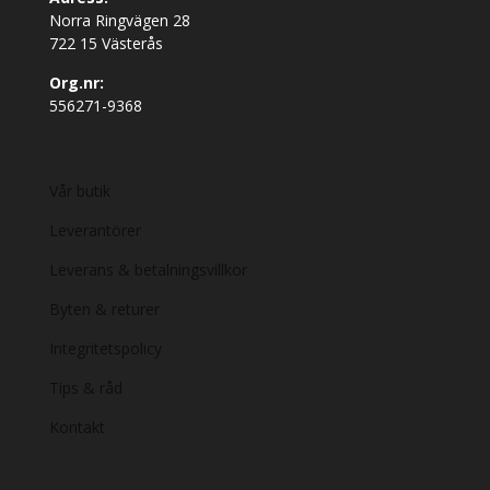
Norra Ringvägen 28
722 15 Västerås
Org.nr:
556271-9368
Vår butik
Leverantörer
Leverans & betalningsvillkor
Byten & returer
Integritetspolicy
Tips & råd
Kontakt