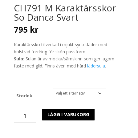
CH791 M Karaktärsskor
So Danca Svart
795
kr
Karaktärssko tillverkad i mjukt syntetläder med
bolstrad fordring för skön passform.
Sula:
Sulan är av mocka/sämskinn som ger lagom
fäste med glid. Finns även med hård
lädersula
.
Storlek
CH791
LÄGG I VARUKORG
M
Karaktärsskor
So