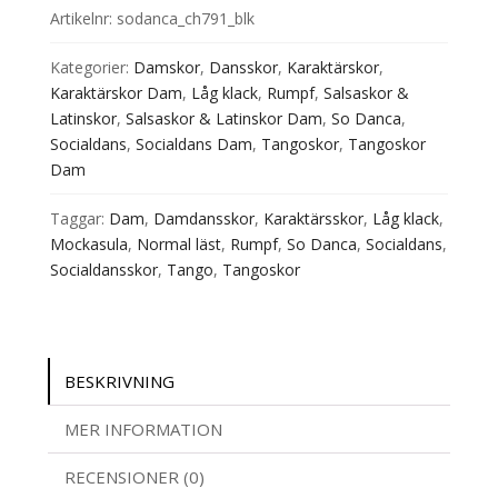
Danca
Artikelnr:
sodanca_ch791_blk
Svart
mängd
Kategorier:
Damskor
,
Dansskor
,
Karaktärskor
,
Karaktärskor Dam
,
Låg klack
,
Rumpf
,
Salsaskor &
Latinskor
,
Salsaskor & Latinskor Dam
,
So Danca
,
Socialdans
,
Socialdans Dam
,
Tangoskor
,
Tangoskor
Dam
Taggar:
Dam
,
Damdansskor
,
Karaktärsskor
,
Låg klack
,
Mockasula
,
Normal läst
,
Rumpf
,
So Danca
,
Socialdans
,
Socialdansskor
,
Tango
,
Tangoskor
BESKRIVNING
MER INFORMATION
RECENSIONER (0)