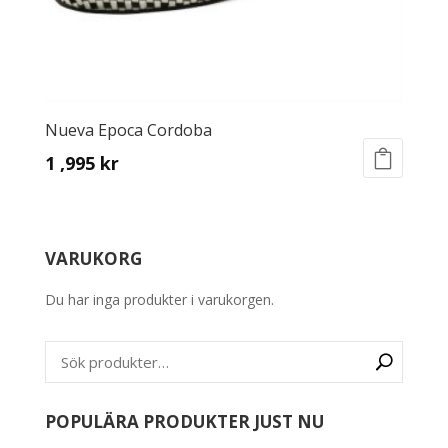
page
Nueva Epoca Cordoba
1 ,995
kr
This
product
has
VARUKORG
multiple
variants.
Du har inga produkter i varukorgen.
The
options
may
be
chosen
on
POPULÄRA PRODUKTER JUST NU
the