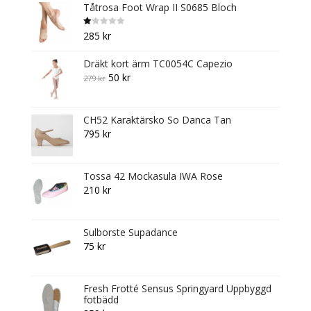
Tåtrosa Foot Wrap II S0685 Bloch
product
page
B
285
kr
et
y
g
Dräkt kort ärm TC0054C Capezio
s
att
Original
Current
50
kr
279
kr
1.
0
price
price
0
av
was:
is:
5
CH52 Karaktärsko So Danca Tan
279 kr.
50 kr.
795
kr
Tossa 42 Mockasula IWA Rose
210
kr
Sulborste Supadance
75
kr
Fresh Frotté Sensus Springyard Uppbyggd
fotbädd