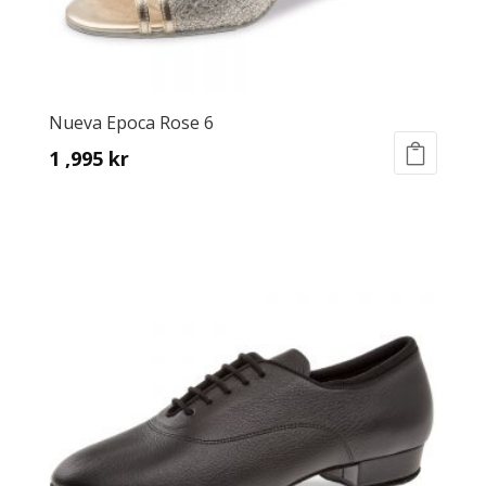
Nueva Epoca Rose 6
1 ,995
kr
This
product
has
multiple
variants.
The
options
may
be
chosen
on
the
product