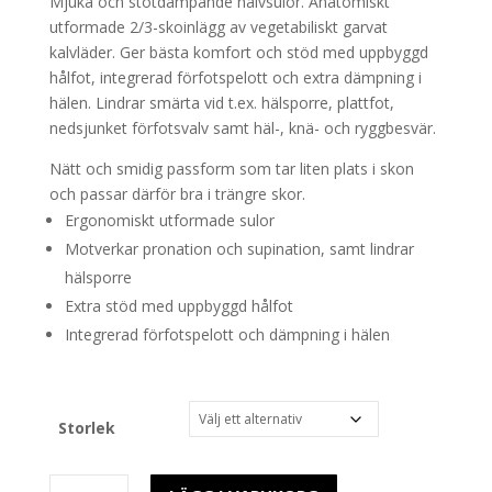
Mjuka och stötdämpande halvsulor. Anatomiskt
utformade 2/3-skoinlägg av vegetabiliskt garvat
kalvläder. Ger bästa komfort och stöd med uppbyggd
hålfot, integrerad förfotspelott och extra dämpning i
hälen. Lindrar smärta vid t.ex. hälsporre, plattfot,
nedsjunket förfotsvalv samt häl-, knä- och ryggbesvär.
Nätt och smidig passform som tar liten plats i skon
och passar därför bra i trängre skor.
Ergonomiskt utformade sulor
Motverkar pronation och supination, samt lindrar
hälsporre
Extra stöd med uppbyggd hålfot
Integrerad förfotspelott och dämpning i hälen
Storlek
Sensus