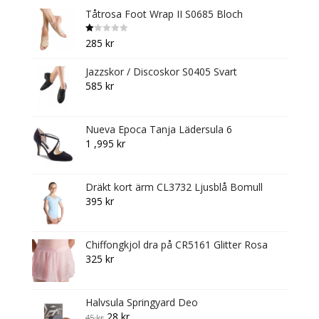
the
Tåtrosa Foot Wrap II S0685 Bloch
product
page
B
285
kr
et
y
g
Jazzskor / Discoskor S0405 Svart
s
att
585
kr
1.
0
0
av
5
Nueva Epoca Tanja Lädersula 6
1 ,995
kr
Dräkt kort ärm CL3732 Ljusblå Bomull
395
kr
Chiffongkjol dra på CR5161 Glitter Rosa
325
kr
Halvsula Springyard Deo
Original
Current
28
kr
45
kr