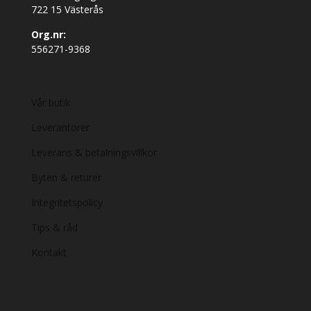
722 15 Västerås
Org.nr:
556271-9368
Vår butik
Leverantörer
Leverans & betalningsvillkor
Byten & returer
Integritetspolicy
Tips & råd
Kontakt