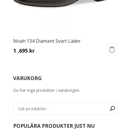
page
Noah 134 Diamant Svart Läder
1 ,695
kr
This
product
has
VARUKORG
multiple
variants.
Du har inga produkter i varukorgen.
The
options
may
be
chosen
on
POPULÄRA PRODUKTER JUST NU