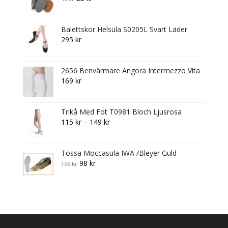
price
price
was:
is:
Balettskor Helsula S0205L Svart Läder
45 kr.
28 kr.
295
kr
2656 Benvärmare Angora Intermezzo Vita
169
kr
Trikå Med Fot T0981 Bloch Ljusrosa
Price
115
kr
–
149
kr
range:
115 kr
Tossa Moccasula IWA /Bleyer Guld
through
Original
Current
98
kr
195
kr
149 kr
price
price
was:
is:
195 kr.
98 kr.