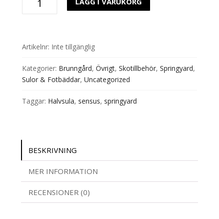
LÄGG I VARUKORG
Mini
Halvsula
Springyard
mängd
Artikelnr:
Inte tillgänglig
Kategorier:
Brunngård
,
Övrigt
,
Skotillbehör
,
Springyard
,
Sulor & Fotbäddar
,
Uncategorized
Taggar:
Halvsula
,
sensus
,
springyard
BESKRIVNING
MER INFORMATION
RECENSIONER (0)