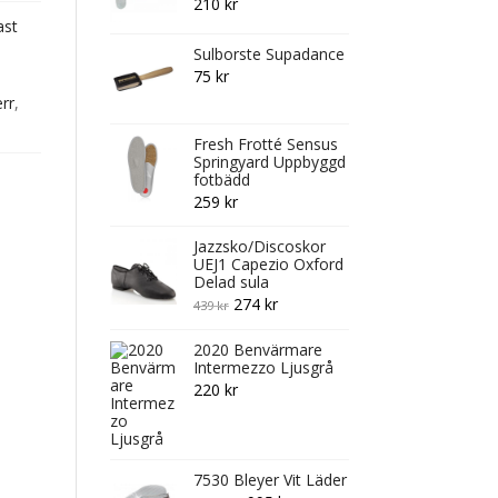
210
kr
ast
Sulborste Supadance
75
kr
rr
,
Fresh Frotté Sensus
Springyard Uppbyggd
fotbädd
259
kr
Jazzsko/Discoskor
UEJ1 Capezio Oxford
Delad sula
Original
Current
274
kr
439
kr
price
price
2020 Benvärmare
was:
is:
Intermezzo Ljusgrå
439 kr.
274 kr.
220
kr
7530 Bleyer Vit Läder