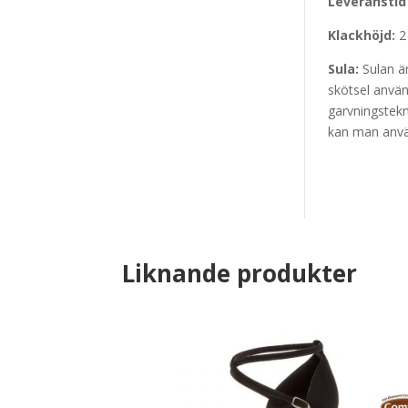
Leveranstid
Klackhöjd:
2
Sula:
Sulan ä
skötsel anvä
garvningstek
kan man anvä
Liknande produkter