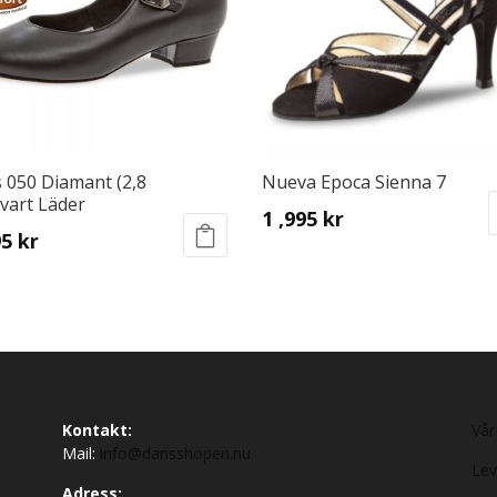
 050 Diamant (2,8
Nueva Epoca Sienna 7
vart Läder
1 ,995
kr
95
kr
This
product
ct
has
multiple
le
variants.
ts.
The
options
ns
may
Kontakt:
Vår
be
Mail:
info@dansshopen.nu
Lev
chosen
Adress: