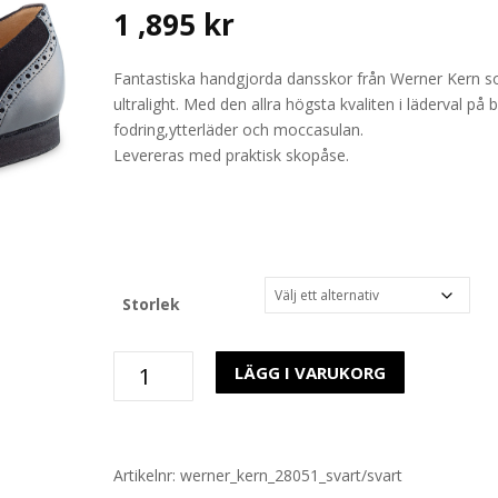
1 ,895
kr
Fantastiska handgjorda dansskor från Werner Kern s
ultralight. Med den allra högsta kvaliten i läderval på 
fodring,ytterläder och moccasulan.
Levereras med praktisk skopåse.
Storlek
28051
LÄGG I VARUKORG
Bergamo
Werner
Kern
Svart
Artikelnr:
werner_kern_28051_svart/svart
Läder/Svart