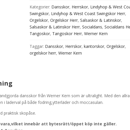
Mocca
Kategorier:
Dansskor
,
Herrskor
,
Lindyhop & West Co
mängd
Swingskor
,
Lindyhop & West Coast Swingskor Herr
,
Orgelskor
,
Orgelskor Herr
,
Salsaskor & Latinskor
,
Salsaskor & Latinskor Herr
,
Socialdans
,
Socialdans He
Tangoskor
,
Tangoskor Herr
,
Werner Kern
Taggar:
Dansskor
,
Herrskor
,
kantorskor
,
Orgelskor
,
orgelskor herr
,
Werner Kern
ning
andgjorda dansskor från Werner Kern som är ultralight. Med den allra
en i läderval på både fodring,ytterläder och moccasulan.
d praktisk skopåse.
vara,vilket innebär att bytesrätt/öppet köp inte gäller.