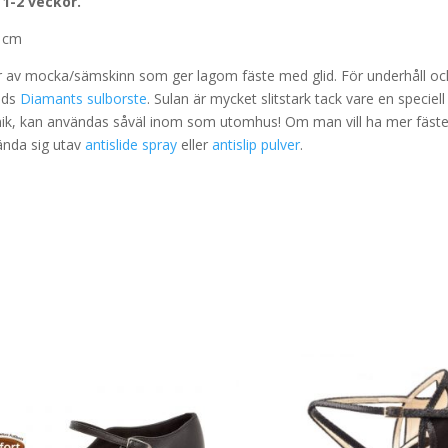
 1-2 veckor.
 cm
r av mocka/sämskinn som ger lagom fäste med glid. För underhåll oc
nds
Diamants sulborste
. Sulan är mycket slitstark tack vare en speciell
nik, kan användas såväl inom som utomhus! Om man vill ha mer fäst
nda sig utav
antislide spray
eller
antislip pulver
.