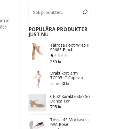
om är
både
POPULÄRA PRODUKTER
JUST NU
Tåtrosa Foot Wrap II
S0685 Bloch
B
285
kr
et
y
g
Dräkt kort ärm
s
att
TC0054C Capezio
1.
Original
Current
0
50
kr
279
kr
0
av
price
price
5
CH52 Karaktärsko So
was:
is:
Danca Tan
279 kr.
50 kr.
795
kr
Tossa 42 Mockasula
IWA Rose