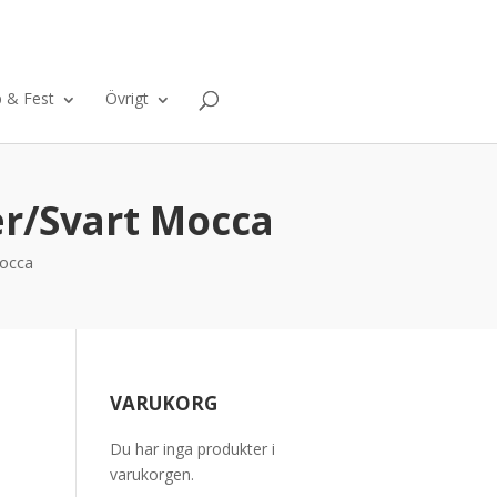
ntakt
Om oss
Varukorg
0 Objekt
p & Fest
Övrigt
r/Svart Mocca
occa
VARUKORG
Du har inga produkter i
varukorgen.