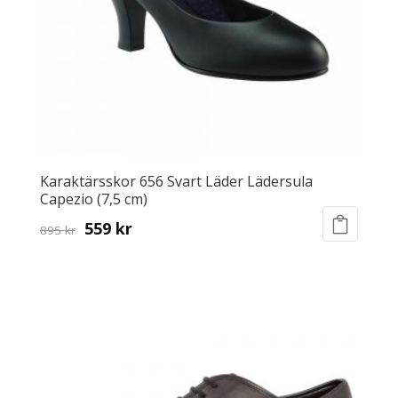
on
the
product
page
Karaktärsskor 656 Svart Läder Lädersula
Capezio (7,5 cm)
Original
Current
559
kr
895
kr
This
price
price
product
was:
is:
has
895 kr.
559 kr.
multiple
variants.
The
options
may