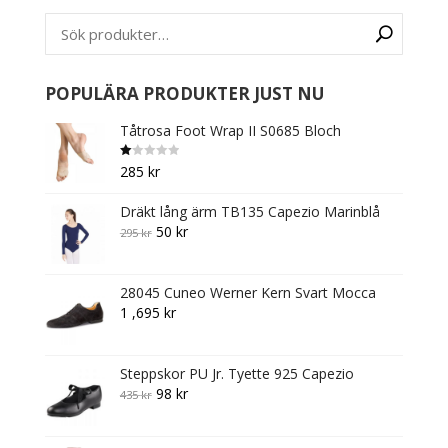
may
be
chosen
on
POPULÄRA PRODUKTER JUST NU
the
Tåtrosa Foot Wrap II S0685 Bloch
product
page
B
285
kr
et
y
g
Dräkt lång ärm TB135 Capezio Marinblå
s
att
Original
Current
50
kr
295
kr
1.
0
price
price
0
av
was:
is:
5
28045 Cuneo Werner Kern Svart Mocca
295 kr.
50 kr.
1 ,695
kr
Steppskor PU Jr. Tyette 925 Capezio
Original
Current
98
kr
435
kr
price
price
was:
is: