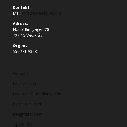
Kontakt:
Mail:
info@dansshopen.nu
Adress:
Norra Ringvägen 28
722 15 Västerås
Org.nr:
556271-9368
Vår butik
Leverantörer
Leverans & betalningsvillkor
Byten & returer
Integritetspolicy
Tips & råd