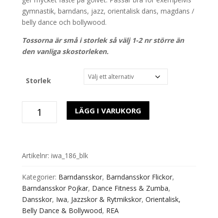
gymnastik, barndans, jazz, orientalisk dans, magdans /
belly dance och bollywood.
Tossorna är små i storlek så välj 1-2 nr större än
den vanliga skostorleken.
Storlek
Tossa
LÄGG I VARUKORG
86
Mockasula
IWA
Svart
Artikelnr:
iwa_186_blk
Läder
mängd
Kategorier:
Barndansskor
,
Barndansskor Flickor
,
Barndansskor Pojkar
,
Dance Fitness & Zumba
,
Dansskor
,
Iwa
,
Jazzskor & Rytmikskor
,
Orientalisk,
Belly Dance & Bollywood
,
REA