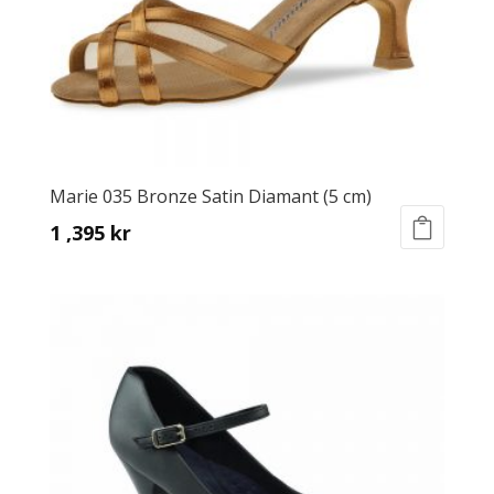
Marie 035 Bronze Satin Diamant (5 cm)
1 ,395
kr
This
product
has
multiple
variants.
The
options
may
be
chosen