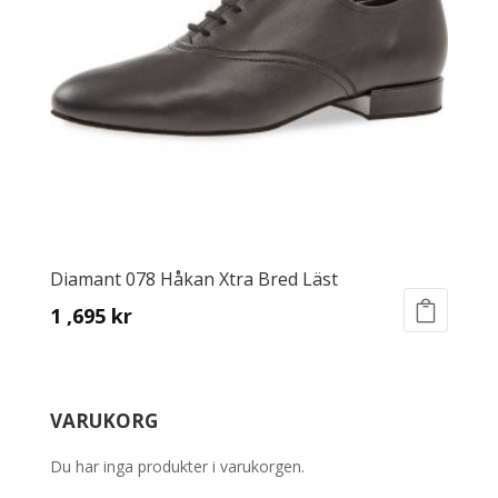
be
chosen
on
the
product
page
Diamant 078 Håkan Xtra Bred Läst
1 ,695
kr
This
product
has
VARUKORG
multiple
variants.
Du har inga produkter i varukorgen.
The
options