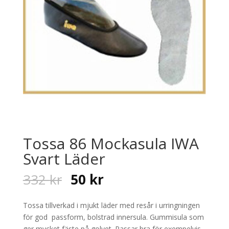
Tossa 86 Mockasula IWA
Svart Läder
Original
Current
332
kr
50
kr
price
price
was:
is:
Tossa tillverkad i mjukt läder med resår i urringningen
332 kr.
50 kr.
för god passform, bolstrad innersula. Gummisula som
ger mycket fäste på golvet. Passar bra för exempelvis