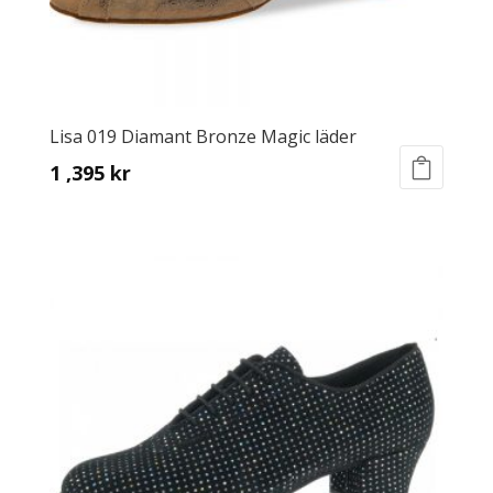
page
Lisa 019 Diamant Bronze Magic läder
1 ,395
kr
This
product
has
multiple
variants.
The
options
may
be
chosen
on
the