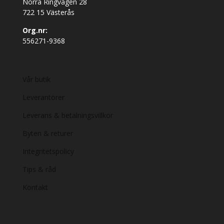
Norra Ringvägen 28
722 15 Västerås
Org.nr:
556271-9368
Vår butik
Leverantörer
Leverans & betalningsvillkor
Byten & returer
Integritetspolicy
Tips & råd
Kontakt