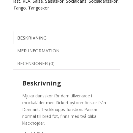
läst
,
REA
,
Salsa
,
Salsaskor
,
Socialdans
,
Socialdansskor
,
Tango
,
Tangoskor
BESKRIVNING
MER INFORMATION
RECENSIONER (0)
Beskrivning
Mjuka dansskor för dam tillverkade i
mockaläder med läckert pytonmönster från
Diamant. Tryckknapps-funktion. Passar
normal till bred fot, finns med två olika
klackhöjder.