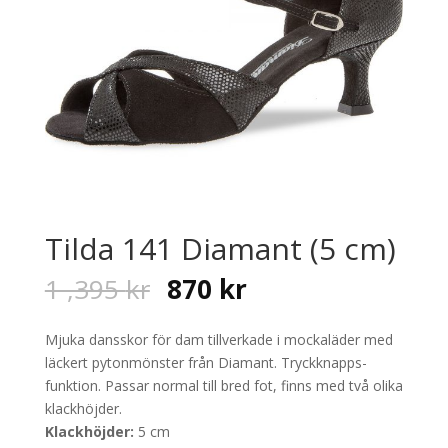
Tilda 141 Diamant (5 cm)
Original
Current
1 ,395
kr
870
kr
price
price
was:
is:
Mjuka dansskor för dam tillverkade i mockaläder med
1
870 kr.
läckert pytonmönster från Diamant. Tryckknapps-
,395 kr.
funktion. Passar normal till bred fot, finns med två olika
klackhöjder.
Klackhöjder:
5 cm