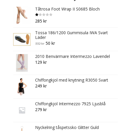
the
Tåtrosa Foot Wrap II S0685 Bloch
product
page
B
285
kr
et
y
g
Tossa 186/1200 Gummisula IWA Svart
s
att
Läder
1.
Original
Current
0
50
kr
332
kr
0
av
price
price
5
2010 Benvärmare Intermezzo Lavendel
was:
is:
129
kr
332 kr.
50 kr.
Chiffongkjol med knytning R3050 Svart
249
kr
Chiffongkjol Intermezzo 7925 Ljusblå
279
kr
Nyckelring tåspetssko Glitter Guld