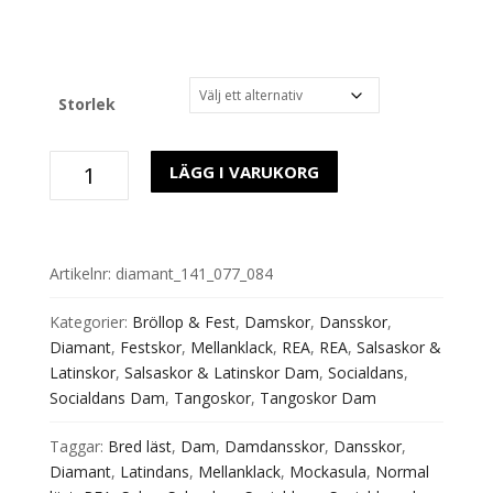
Storlek
Tilda
LÄGG I VARUKORG
141
Diamant
(5
cm)
Artikelnr:
diamant_141_077_084
mängd
Kategorier:
Bröllop & Fest
,
Damskor
,
Dansskor
,
Diamant
,
Festskor
,
Mellanklack
,
REA
,
REA
,
Salsaskor &
Latinskor
,
Salsaskor & Latinskor Dam
,
Socialdans
,
Socialdans Dam
,
Tangoskor
,
Tangoskor Dam
Taggar:
Bred läst
,
Dam
,
Damdansskor
,
Dansskor
,
Diamant
,
Latindans
,
Mellanklack
,
Mockasula
,
Normal