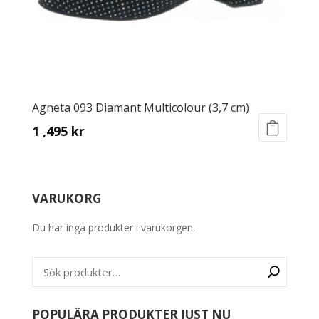
product
page
Agneta 093 Diamant Multicolour (3,7 cm)
1 ,495
kr
This
product
has
VARUKORG
multiple
variants.
Du har inga produkter i varukorgen.
The
options
may
be
chosen
on
POPULÄRA PRODUKTER JUST NU