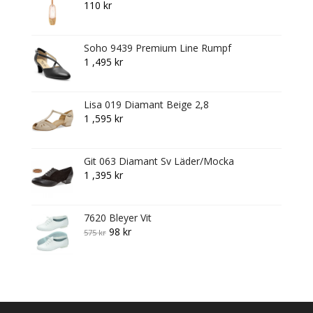
110
kr
Soho 9439 Premium Line Rumpf
1 ,495
kr
Lisa 019 Diamant Beige 2,8
1 ,595
kr
Git 063 Diamant Sv Läder/Mocka
1 ,395
kr
7620 Bleyer Vit
Original
Current
98
kr
575
kr
price
price
was:
is:
575 kr.
98 kr.