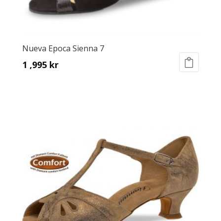
Nueva Epoca Sienna 7
1 ,995
kr
This
product
has
multiple
variants.
The
options
may
be
chosen
on
the
product