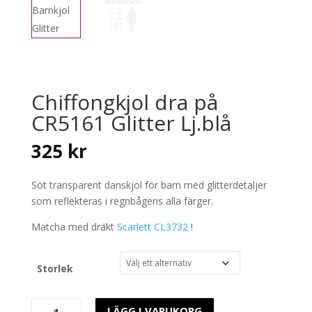
Chiffongkjol dra på
CR5161 Glitter Lj.blå
325
kr
Söt transparent danskjol för barn med glitterdetaljer
som reflekteras i regnbågens alla färger.
Matcha med dräkt
Scarlett CL3732
!
Storlek
Chiffongkjol
LÄGG I VARUKORG