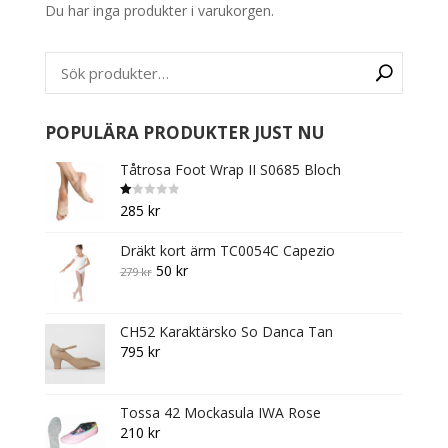
Du har inga produkter i varukorgen.
The
options
may
be
chosen
on
POPULÄRA PRODUKTER JUST NU
the
Tåtrosa Foot Wrap II S0685 Bloch
product
page
B
285
kr
et
y
g
Dräkt kort ärm TC0054C Capezio
s
att
Original
Current
50
kr
279
kr
1.
0
price
price
0
av
was:
is:
5
CH52 Karaktärsko So Danca Tan
279 kr.
50 kr.
795
kr
Tossa 42 Mockasula IWA Rose
210
kr