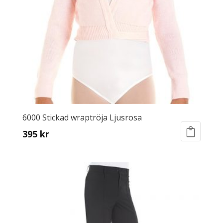
6000 Stickad wraptröja Ljusrosa
395
kr
This
product
has
multiple
variants.
The
options