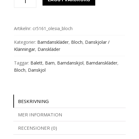
dra
på
CR5161
Glitter
Artikelnr:
cr5161_olesia_bloch
Lj.blå
mängd
Kategorier:
Barndanskläder
,
Bloch
,
Danskjolar /
Klänningar
,
Danskläder
Taggar:
Balett
,
Barn
,
Barndanskjol
,
Barndanskläder
,
Bloch
,
Danskjol
BESKRIVNING
MER INFORMATION
RECENSIONER (0)