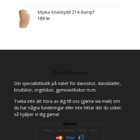
was:
is:
Mjuka Knäskydd 214 Rumpf
1
995 kr.
189
kr
,095 kr.
Dansshopen
Din specialistbutik på nätet för dansskor, danskläder,
brudskor, orgelskor, gymnastikskor m.m.
Tveka inte att höra av dig till oss (gärna via mail) om
du har några funderingar eller inte hittar det du söker,
så hjälper vi dig gärna!