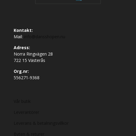
Kontakt:
Mail:
info@dansshopen.nu
Adress:
Norra Ringvägen 28
722 15 Västerås
Org.nr:
556271-9368
Vår butik
Leverantörer
Leverans & betalningsvillkor
Byten & returer