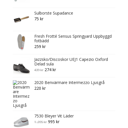
Sulborste Supadance
75
kr
Fresh Frotté Sensus Springyard Uppbyggd
fotbädd
259
kr
Jazzsko/Discoskor UEJ1 Capezio Oxford
Delad sula
Original
Current
274
kr
439
kr
price
price
2020 Benvärmare Intermezzo Ljusgrå
was:
is:
220
kr
439 kr.
274 kr.
7530 Bleyer Vit Läder
Original
Current
995
kr
1 ,095
kr
price
price