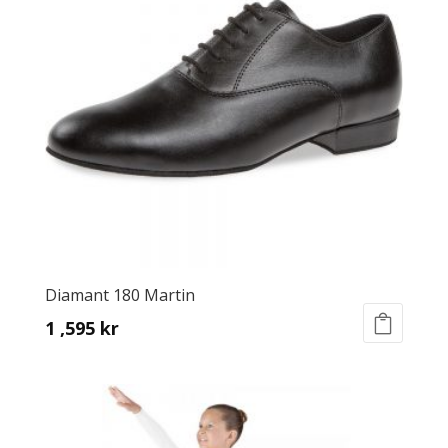
Diamant 180 Martin
1 ,595
kr
This
product
has
multiple
variants.