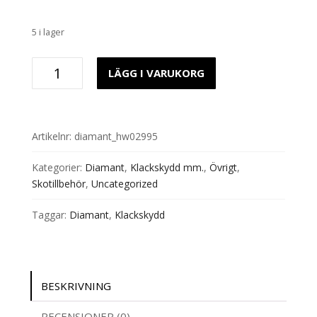
5 i lager
Klackskydd
LÄGG I VARUKORG
Lation
Heel
Diamant
HW02995
Artikelnr:
diamant_hw02995
mängd
Kategorier:
Diamant
,
Klackskydd mm.
,
Övrigt
,
Skotillbehör
,
Uncategorized
Taggar:
Diamant
,
Klackskydd
BESKRIVNING
RECENSIONER (0)