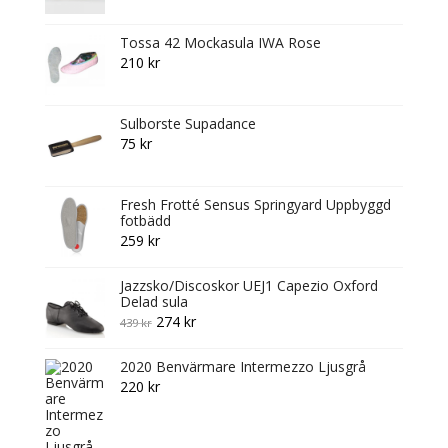
Tossa 42 Mockasula IWA Rose
210
kr
Sulborste Supadance
75
kr
Fresh Frotté Sensus Springyard Uppbyggd
fotbädd
259
kr
Jazzsko/Discoskor UEJ1 Capezio Oxford
Delad sula
Original
Current
274
kr
439
kr
price
price
2020 Benvärmare Intermezzo Ljusgrå
was:
is:
220
kr
439 kr.
274 kr.