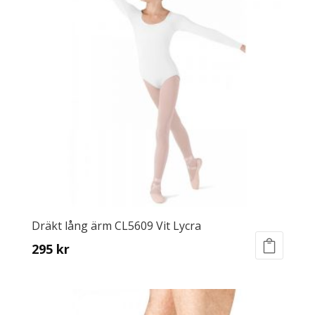
The
options
may
be
chosen
on
the
product
page
Dräkt lång ärm CL5609 Vit Lycra
295
kr
This
product
has