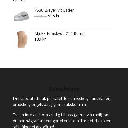
7530 Bleyer Vit Läder
Original
Current
995
kr
1 ,095
kr
price
price
was:
is:
Mjuka Knäskydd 214 Rumpf
1
995 kr.
189
kr
,095 kr.
Dansshopen
Din specialistbutik på nätet för dansskor, danskläder,
brudskor, orgelskor, gymnastikskor m.m.
Tveka inte att höra av dig till oss (gärna via mail) om
du har några funderingar eller inte hittar det du söker,
så hjälper vi dig gärna!