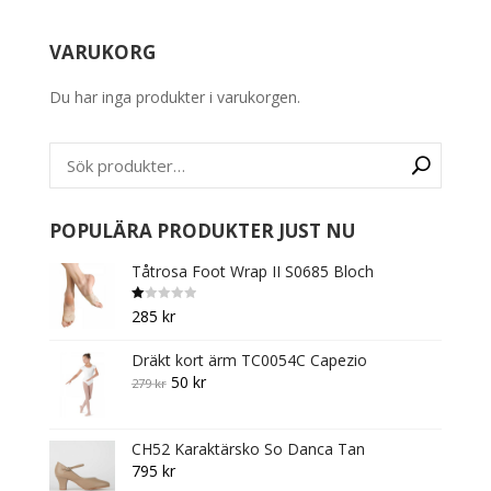
product
has
VARUKORG
multiple
variants.
Du har inga produkter i varukorgen.
The
options
may
be
chosen
on
POPULÄRA PRODUKTER JUST NU
the
Tåtrosa Foot Wrap II S0685 Bloch
product
page
B
285
kr
et
y
g
Dräkt kort ärm TC0054C Capezio
s
att
Original
Current
50
kr
279
kr
1.
0
price
price
0
av
was:
is:
5
CH52 Karaktärsko So Danca Tan
279 kr.
50 kr.
795
kr