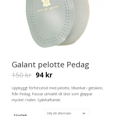
Galant pelotte Pedag
Original
Current
150
kr
94
kr
price
price
was:
is:
Uppbyggt förfotsstöd med pelotte, tillverkat i getskinn,
150 kr.
94 kr.
från Pedag. Passar utmärkt till skor som glappar
mycket i hälen. Självhäftande.
Storlek