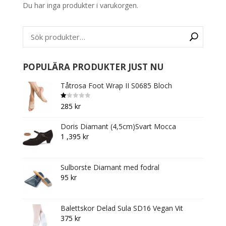
Du har inga produkter i varukorgen.
POPULÄRA PRODUKTER JUST NU
Tåtrosa Foot Wrap II S0685 Bloch
B
285
kr
et
y
g
Doris Diamant (4,5cm)Svart Mocca
s
att
1 ,395
kr
1.
0
0
av
5
Sulborste Diamant med fodral
95
kr
Balettskor Delad Sula SD16 Vegan Vit
375
kr