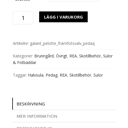
Galant
LÄGG I VARUKORG
pelotte
Pedag
mängd
Artikelnr:
galant_pelotte_framfotsvalv_pedaq
Kategorier:
Brunngård
,
Övrigt
,
REA
,
Skotillbehör
,
Sulor
& Fotbäddar
Taggar:
Halvsula
,
Pedag
,
REA
,
Skotillbehör
,
Sulor
BESKRIVNING
MER INFORMATION