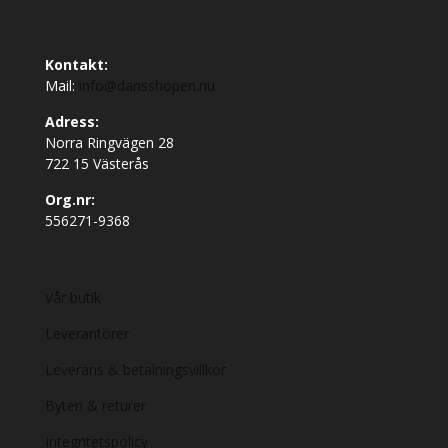
Kontakt:
Mail:
info@dansshopen.nu
Adress:
Norra Ringvägen 28
722 15 Västerås
Org.nr:
556271-9368
Vår butik
Leverantörer
Leverans & betalningsvillkor
Byten & returer
Integritetspolicy