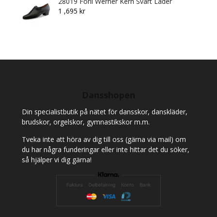
28019 Forli Werner Kern Svart Läder
425 kr.
266 kr.
1 ,695
kr
Dansshopen
Din specialistbutik på nätet för dansskor, danskläder,
brudskor, orgelskor, gymnastikskor m.m.
Tveka inte att höra av dig till oss (gärna via mail) om
du har några funderingar eller inte hittar det du söker,
så hjälper vi dig gärna!