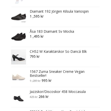
Diamant 192 Jörgen Kilsula Variospin
1 ,595
kr
Åsa 183 Diamant Sv Mocka
1 ,495
kr
CH52 W Karaktärskor So Dancá Blk
795
kr
1567 Zuma Sneaker Creme Vegan
Bestseller!
Original
Current
995
kr
1 ,289
kr
price
price
Jazzskor/Discoskor 458 Moccasula
was:
is:
Original
Current
266
kr
425
kr
1
995 kr.
price
price
,289 kr.
was:
is: