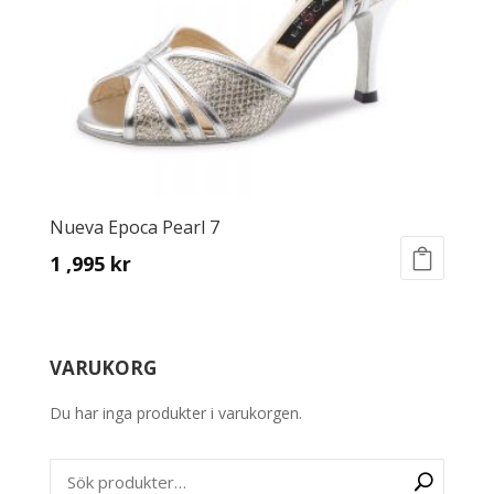
on
the
product
page
Nueva Epoca Pearl 7
1 ,995
kr
This
product
has
VARUKORG
multiple
variants.
Du har inga produkter i varukorgen.
The
options
may