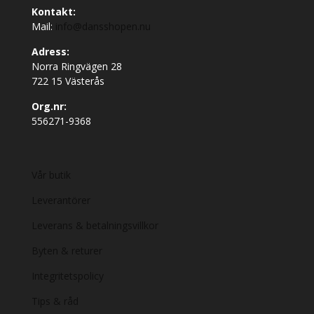
Kontakt:
Mail:
info@dansshopen.nu
Adress:
Norra Ringvägen 28
722 15 Västerås
Org.nr:
556271-9368
Vår butik
Leverantörer
Leverans & betalningsvillkor
Byten & returer
Integritetspolicy
Tips & råd