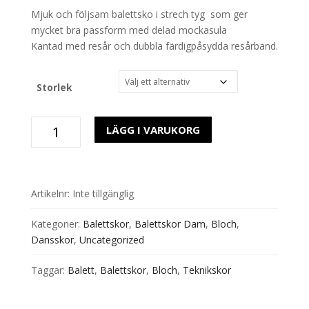
Mjuk och följsam balettsko i strech tyg som ger
mycket bra passform med delad mockasula
Kantad med resår och dubbla färdigpåsydda resårband.
Storlek
Balettskor
LÄGG I VARUKORG
Delad
Sula
S0284
Sand
Artikelnr:
Inte tillgänglig
Strech
mängd
Kategorier:
Balettskor
,
Balettskor Dam
,
Bloch
,
Dansskor
,
Uncategorized
Taggar:
Balett
,
Balettskor
,
Bloch
,
Teknikskor