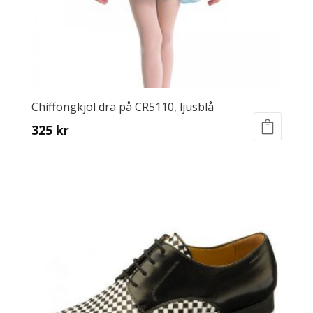
Chiffongkjol dra på CR5110, ljusblå
325
kr
This
product
has
multiple
variants.
The
options
may
be
chosen
on