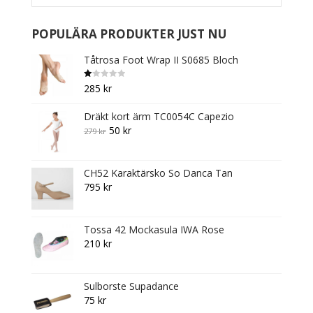
be
chosen
on
POPULÄRA PRODUKTER JUST NU
the
Tåtrosa Foot Wrap II S0685 Bloch
product
page
B
285
kr
et
y
g
Dräkt kort ärm TC0054C Capezio
s
att
Original
Current
50
kr
279
kr
1.
0
price
price
0
av
was:
is:
5
CH52 Karaktärsko So Danca Tan
279 kr.
50 kr.
795
kr
Tossa 42 Mockasula IWA Rose
210
kr
Sulborste Supadance
75
kr