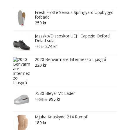
Fresh Frotté Sensus Springyard Uppbyggd
fotbädd
259
kr
Jazzsko/Discoskor UEJ1 Capezio Oxford
Delad sula
Original
Current
274
kr
439
kr
price
price
2020 Benvärmare Intermezzo Ljusgrå
was:
is:
220
kr
439 kr.
274 kr.
7530 Bleyer Vit Läder
Original
Current
995
kr
1 ,095
kr
price
price
was:
is:
Mjuka Knäskydd 214 Rumpf
1
995 kr.
189
kr
,095 kr.