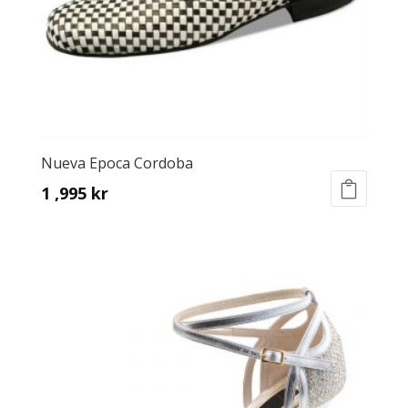
the
product
page
Nueva Epoca Cordoba
1 ,995
kr
This
product
has
multiple
variants.
The
options
may
be
chosen