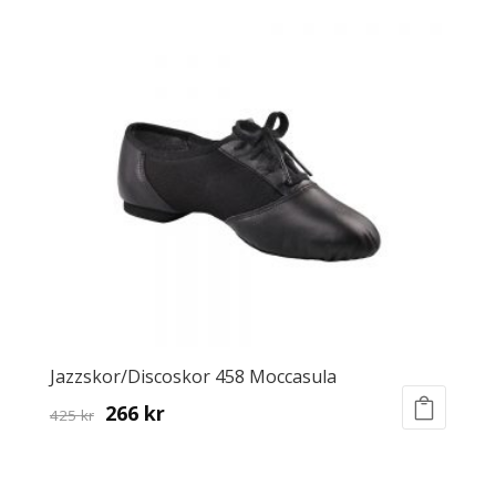
Jazzskor/Discoskor 458 Moccasula
Original
Current
266
kr
425
kr
This
price
price
product
was:
is:
has