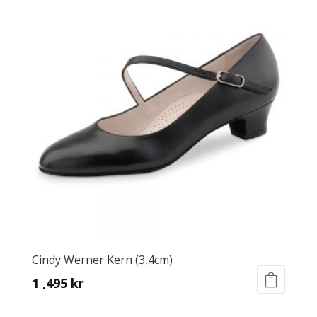
425 kr.
266 kr.
multiple
variants.
The
options
may
be
chosen
on
the
product
page
Cindy Werner Kern (3,4cm)
1 ,495
kr
This