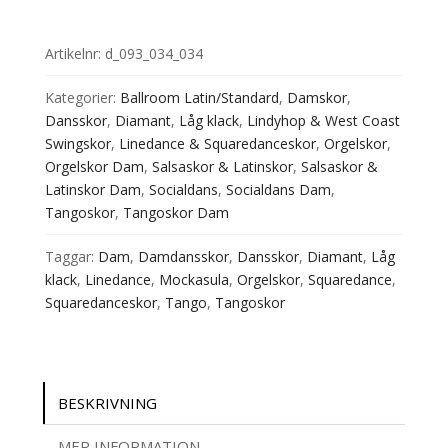
Svart
Läder
Artikelnr:
d_093_034_034
(3,7
cm)
Kategorier:
Ballroom Latin/Standard
,
Damskor
,
mängd
Dansskor
,
Diamant
,
Låg klack
,
Lindyhop & West Coast
Swingskor
,
Linedance & Squaredanceskor
,
Orgelskor
,
Orgelskor Dam
,
Salsaskor & Latinskor
,
Salsaskor &
Latinskor Dam
,
Socialdans
,
Socialdans Dam
,
Tangoskor
,
Tangoskor Dam
Taggar:
Dam
,
Damdansskor
,
Dansskor
,
Diamant
,
Låg
klack
,
Linedance
,
Mockasula
,
Orgelskor
,
Squaredance
,
Squaredanceskor
,
Tango
,
Tangoskor
BESKRIVNING
MER INFORMATION