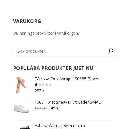
This
product
has
VARUKORG
multiple
variants.
Du har inga produkter i varukorgen.
The
options
may
be
chosen
on
POPULÄRA PRODUKTER JUST NU
the
Tåtrosa Foot Wrap II S0685 Bloch
product
page
B
285
kr
et
y
g
1660 Twist Sneaker Vit Läder SMAL
s
att
Original
Current
849
kr
1 ,195
kr
1.
0
price
price
0
av
was:
is:
5
Fatima Werner Kern (6 cm)
1
849 kr.