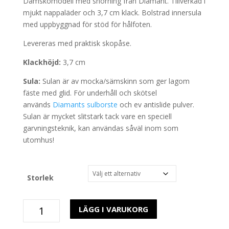
Damskomodell med snörning från Diamant. Tillverkad i
mjukt nappaläder och 3,7 cm klack. Bolstrad innersula
med uppbyggnad för stöd för hålfoten.
Levereras med praktisk skopåse.
Klackhöjd:
3,7 cm
Sula:
Sulan är av mocka/sämskinn som ger lagom
fäste med glid. För underhåll och skötsel
används
Diamants sulborste
och ev antislide pulver.
Sulan är mycket slitstark tack vare en speciell
garvningsteknik, kan användas såväl inom som
utomhus!
Storlek
Agneta
LÄGG I VARUKORG
093
Diamant