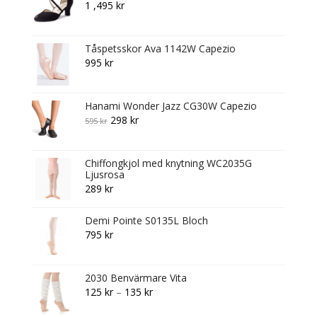
1 ,495
kr
,195 kr.
Tåspetsskor Ava 1142W Capezio
995
kr
Hanami Wonder Jazz CG30W Capezio
Original
Current
298
kr
595
kr
price
price
was:
is:
Chiffongkjol med knytning WC2035G
595 kr.
298 kr.
Ljusrosa
289
kr
Demi Pointe S0135L Bloch
795
kr
2030 Benvärmare Vita
Price
125
kr
–
135
kr
range: