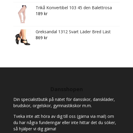
125 kr
Trikå Konvertibel 103 45 den Balettrosa
through
189
kr
135 kr
Greksandal 1312 Svart Läder Bred Läst
869
kr
Dansshopen
Din specialistbutik på nätet för dansskor, danskläder,
brudskor, orgelskor, gymnastikskor m.m.
Tveka inte att höra av dig till oss (gärna via mail) om
du har några funderingar eller inte hittar det du söker,
så hjälper vi dig gärna!