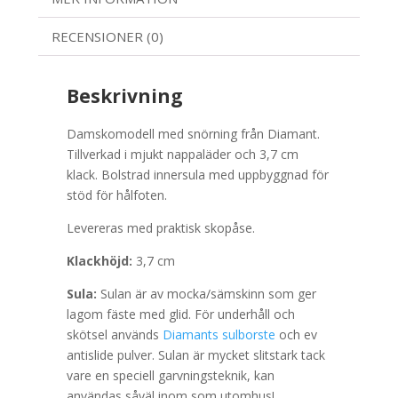
RECENSIONER (0)
Beskrivning
Damskomodell med snörning från Diamant.
Tillverkad i mjukt nappaläder och 3,7 cm
klack. Bolstrad innersula med uppbyggnad för
stöd för hålfoten.
Levereras med praktisk skopåse.
Klackhöjd:
3,7 cm
Sula:
Sulan är av mocka/sämskinn som ger
lagom fäste med glid. För underhåll och
skötsel används
Diamants sulborste
och ev
antislide pulver. Sulan är mycket slitstark tack
vare en speciell garvningsteknik, kan
användas såväl inom som utomhus!