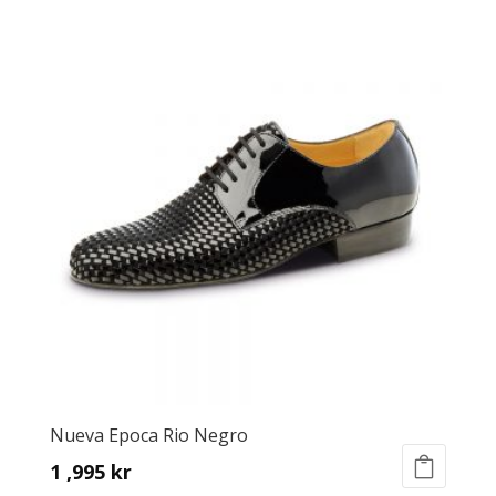
product
has
multiple
variants.
The
options
may
be
chosen
on
the
product
page
Nueva Epoca Rio Negro
1 ,995
kr